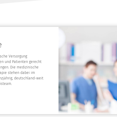
e
nische Versorgung
en und Patienten gerecht
ungen. Die medizinische
rapie stehen dabei im
nzjährig, deutschland-weit
xisteam.