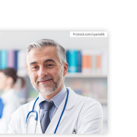
©istock.com/cyano66