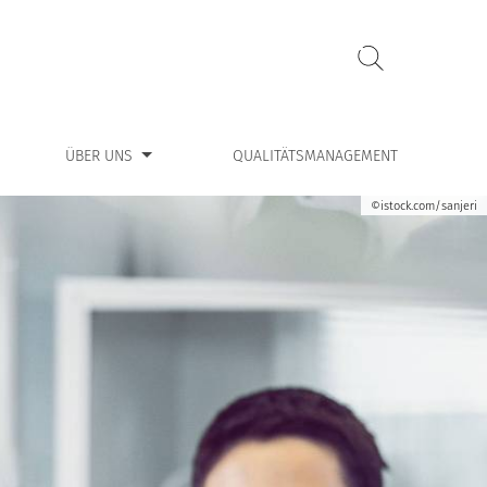
ntermenü für “Über uns”
ÜBER UNS
QUALITÄTSMANAGEMENT
©istock.com/sanjeri